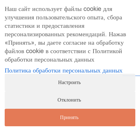
Наш сайт использует файлы cookie для
Тел.
: +375-29-333-2-888
улучшения пользовательского опыта, сбора
E-mail
: info@allfin.by
статистики и предоставления
Адрес
: Минск, ул. Тимирязева, 134, офис 82
персонализированных рекомендаций. Нажав
«Принять», вы даете согласие на обработку
Частным лицам
Новости
файлов cookie в соответствии с Политикой
Бизнесу
Кадры
обработки персональных данных
Кабинет 1
О компании
Политика обработки персональных данных
Кабинет 2
Контакты
Настроить
Настройки файлов cookies
Отклонить
АЛФИН Лизинг - Отношения ВАЖНЕЕ! https://t.me/allfin24
"Готовые решения"
Принять