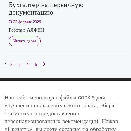
Бухгалтер на первичную
документацию
22 февраля 2026
Работа в АЛФИН
Читать далее
1
2
3
4
5
Наш сайт использует файлы cookie для
улучшения пользовательского опыта, сбора
статистики и предоставления
Тел.
: +375-29-333-2-888
персонализированных рекомендаций. Нажав
E-mail
: info@allfin.by
«Принять», вы даете согласие на обработку