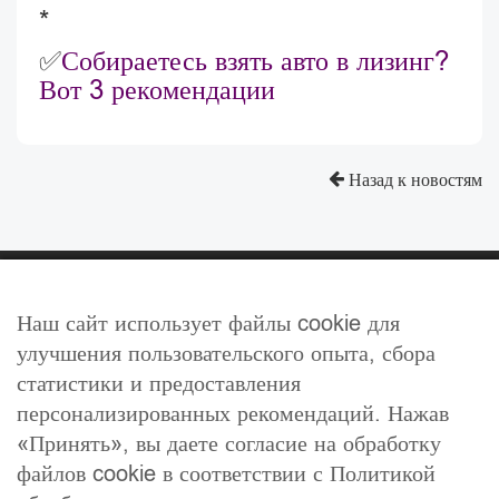
*
✅
Собираетесь взять авто в лизинг?
Вот 3 рекомендации
Назад к новостям
Наш сайт использует файлы cookie для
улучшения пользовательского опыта, сбора
статистики и предоставления
Тел.
: +375-29-333-2-888
персонализированных рекомендаций. Нажав
E-mail
: info@allfin.by
«Принять», вы даете согласие на обработку
Адрес
: Минск, ул. Тимирязева, 134, офис 82
файлов cookie в соответствии с Политикой